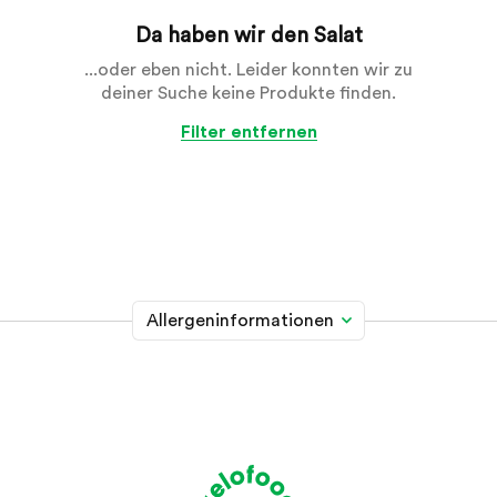
Da haben wir den Salat
...oder eben nicht. Leider konnten wir zu
deiner Suche keine Produkte finden.
Filter entfernen
Allergeninformationen
Glutenhaltiges Getreide
A
Weizen, Roggen, Gerste, Hafer, Dinkel, Kamut oder
Hybridstämme davon
Krebstiere
B