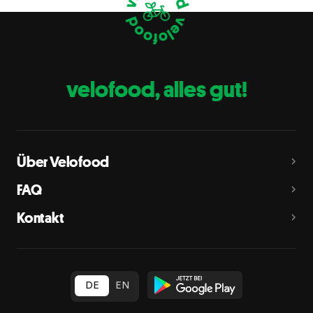
Eier
C
Fische
D
Erdnüsse
E
velofood, alles gut!
Milch
G
Schalenfrüchte
H
Mandeln, Haselnüsse, Walnüsse, Cashewnüsse, Pekannüsse,
Paranüsse, Pistazien, Macadamianüsse
Über Velofood
Sellerie
L
FAQ
Senf
M
Kontakt
Sesam
N
Schwefeldioxid und Sulfite
O
in Konzentration von mehr als 10 mg/kg oder 10 mg/l als
insgesamt vorhandenes Schwefeldioxid