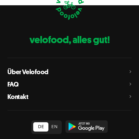
Eier
C
Fische
D
Erdnüsse
E
velofood, alles gut!
Milch
G
Schalenfrüchte
H
Mandeln, Haselnüsse, Walnüsse, Cashewnüsse, Pekannüsse,
Paranüsse, Pistazien, Macadamianüsse
Über Velofood
Sellerie
L
FAQ
Senf
M
Kontakt
Sesam
N
Schwefeldioxid und Sulfite
O
in Konzentration von mehr als 10 mg/kg oder 10 mg/l als
insgesamt vorhandenes Schwefeldioxid