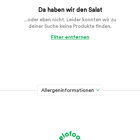
Da haben wir den Salat
...oder eben nicht. Leider konnten wir zu
deiner Suche keine Produkte finden.
Filter entfernen
Allergeninformationen
Glutenhaltiges Getreide
A
Weizen, Roggen, Gerste, Hafer, Dinkel, Kamut oder
Hybridstämme davon
Krebstiere
B