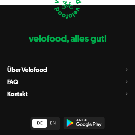
Eier
C
Fische
D
Erdnüsse
E
velofood, alles gut!
Milch
G
Schalenfrüchte
H
Mandeln, Haselnüsse, Walnüsse, Cashewnüsse, Pekannüsse,
Paranüsse, Pistazien, Macadamianüsse
Über Velofood
Sellerie
L
FAQ
Senf
M
Kontakt
Sesam
N
Schwefeldioxid und Sulfite
O
in Konzentration von mehr als 10 mg/kg oder 10 mg/l als
insgesamt vorhandenes Schwefeldioxid