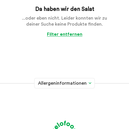
Da haben wir den Salat
...oder eben nicht. Leider konnten wir zu
deiner Suche keine Produkte finden.
Filter entfernen
Allergeninformationen
Glutenhaltiges Getreide
A
Weizen, Roggen, Gerste, Hafer, Dinkel, Kamut oder
Hybridstämme davon
Krebstiere
B