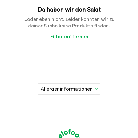
Da haben wir den Salat
...oder eben nicht. Leider konnten wir zu
deiner Suche keine Produkte finden.
Filter entfernen
Allergeninformationen
Glutenhaltiges Getreide
A
Weizen, Roggen, Gerste, Hafer, Dinkel, Kamut oder
Hybridstämme davon
Krebstiere
B