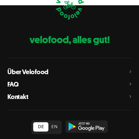
Eier
C
Fische
D
Erdnüsse
E
velofood, alles gut!
Milch
G
Schalenfrüchte
H
Mandeln, Haselnüsse, Walnüsse, Cashewnüsse, Pekannüsse,
Paranüsse, Pistazien, Macadamianüsse
Über Velofood
Sellerie
L
FAQ
Senf
M
Kontakt
Sesam
N
Schwefeldioxid und Sulfite
O
in Konzentration von mehr als 10 mg/kg oder 10 mg/l als
insgesamt vorhandenes Schwefeldioxid