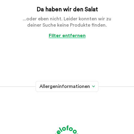
Da haben wir den Salat
...oder eben nicht. Leider konnten wir zu
deiner Suche keine Produkte finden.
Filter entfernen
Allergeninformationen
Glutenhaltiges Getreide
A
Weizen, Roggen, Gerste, Hafer, Dinkel, Kamut oder
Hybridstämme davon
Krebstiere
B