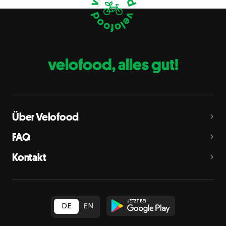
Eier
C
Fische
D
Erdnüsse
E
velofood, alles gut!
Milch
G
Schalenfrüchte
H
Mandeln, Haselnüsse, Walnüsse, Cashewnüsse, Pekannüsse,
Paranüsse, Pistazien, Macadamianüsse
Über Velofood
Sellerie
L
FAQ
Senf
M
Kontakt
Sesam
N
Schwefeldioxid und Sulfite
O
in Konzentration von mehr als 10 mg/kg oder 10 mg/l als
insgesamt vorhandenes Schwefeldioxid