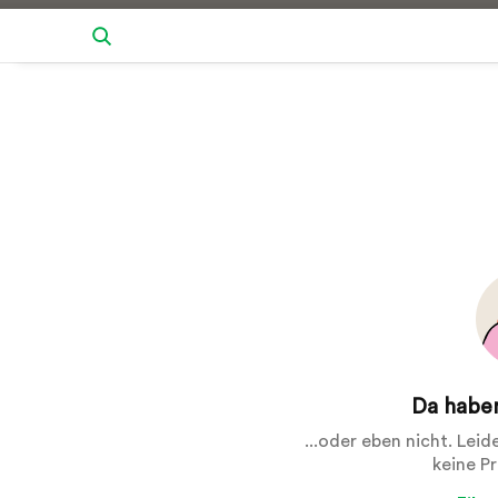
Da haben
...oder eben nicht. Lei
keine P