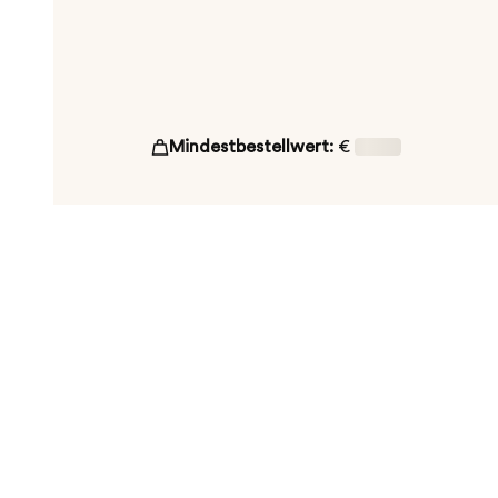
Mindestbestellwert:
€
16,00
ut!