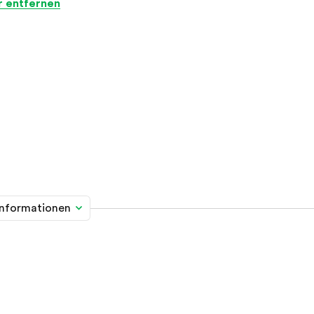
er entfernen
informationen
me davon