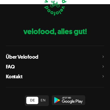
Eier
C
Fische
D
Erdnüsse
E
velofood, alles gut!
Milch
G
Schalenfrüchte
H
Mandeln, Haselnüsse, Walnüsse, Cashewnüsse, Pekannüsse,
Paranüsse, Pistazien, Macadamianüsse
Über Velofood
Sellerie
L
FAQ
Senf
M
Kontakt
Sesam
N
Schwefeldioxid und Sulfite
O
in Konzentration von mehr als 10 mg/kg oder 10 mg/l als
insgesamt vorhandenes Schwefeldioxid