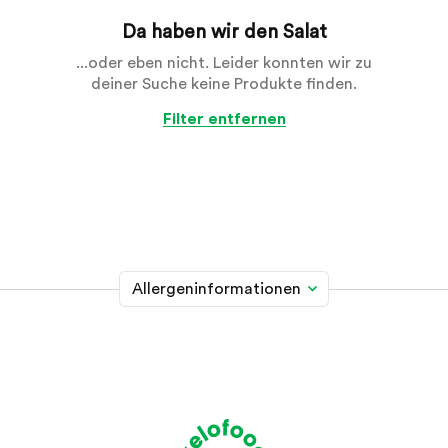
Da haben wir den Salat
...oder eben nicht. Leider konnten wir zu
deiner Suche keine Produkte finden.
Filter entfernen
Allergeninformationen
Glutenhaltiges Getreide
A
Weizen, Roggen, Gerste, Hafer, Dinkel, Kamut oder
Hybridstämme davon
Krebstiere
B