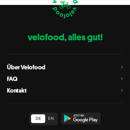
Eier
C
Fische
D
Erdnüsse
E
velofood, alles gut!
Milch
G
Schalenfrüchte
H
Mandeln, Haselnüsse, Walnüsse, Cashewnüsse, Pekannüsse,
Paranüsse, Pistazien, Macadamianüsse
Über Velofood
Sellerie
L
FAQ
Senf
M
Kontakt
Sesam
N
Schwefeldioxid und Sulfite
O
in Konzentration von mehr als 10 mg/kg oder 10 mg/l als
insgesamt vorhandenes Schwefeldioxid