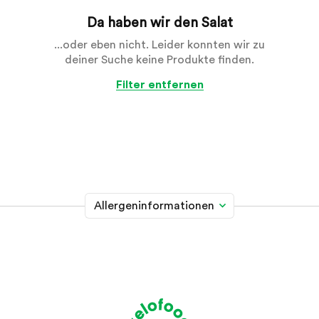
Da haben wir den Salat
...oder eben nicht. Leider konnten wir zu
deiner Suche keine Produkte finden.
Filter entfernen
Allergeninformationen
Glutenhaltiges Getreide
A
Weizen, Roggen, Gerste, Hafer, Dinkel, Kamut oder
Hybridstämme davon
Krebstiere
B