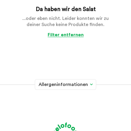
Da haben wir den Salat
...oder eben nicht. Leider konnten wir zu
deiner Suche keine Produkte finden.
Filter entfernen
Allergeninformationen
Glutenhaltiges Getreide
A
Weizen, Roggen, Gerste, Hafer, Dinkel, Kamut oder
Hybridstämme davon
Krebstiere
B