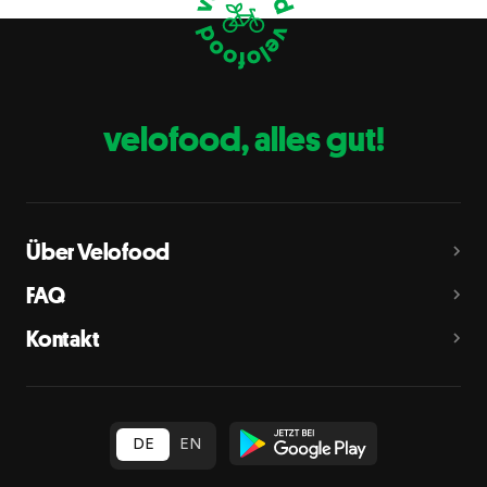
Eier
C
Fische
D
Erdnüsse
E
velofood, alles gut!
Milch
G
Schalenfrüchte
H
Mandeln, Haselnüsse, Walnüsse, Cashewnüsse, Pekannüsse,
Paranüsse, Pistazien, Macadamianüsse
Über Velofood
Sellerie
L
FAQ
Senf
M
Kontakt
Sesam
N
Schwefeldioxid und Sulfite
O
in Konzentration von mehr als 10 mg/kg oder 10 mg/l als
insgesamt vorhandenes Schwefeldioxid