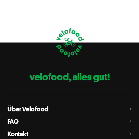
Glutenhaltiges Getreide
A
Weizen, Roggen, Gerste, Hafer, Dinkel, Kamut oder
Hybridstämme davon
Krebstiere
B
Eier
C
Fische
D
Erdnüsse
E
velofood, alles gut!
Milch
G
Schalenfrüchte
H
Mandeln, Haselnüsse, Walnüsse, Cashewnüsse, Pekannüsse,
Paranüsse, Pistazien, Macadamianüsse
Über Velofood
Sellerie
L
FAQ
Senf
M
Kontakt