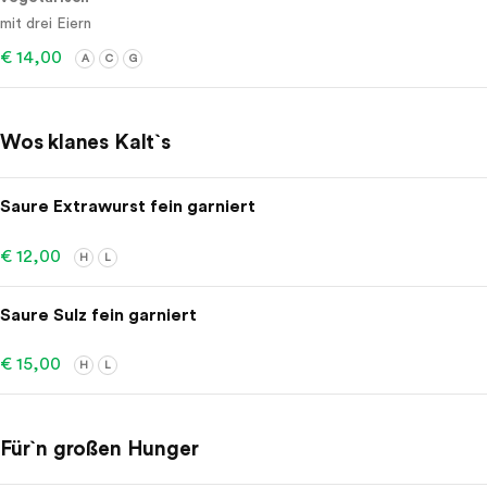
mit drei Eiern
€ 14,00
A
C
G
Wos klanes Kalt`s
Saure Extrawurst fein garniert
€ 12,00
H
L
Saure Sulz fein garniert
€ 15,00
H
L
Für`n großen Hunger