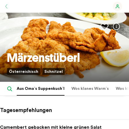
Märzenstüberl
Österreichisch
Schnitzel
ungen
Aus Oma`s Suppenkuch`l
Wos klanes Warm`s
Wos kl
Tagesempfehlungen
Camembert gebacken mit kleine grünen Salat