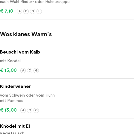
nach Wahl Rinder- oder Hühnersuppe
€ 7,10
A
C
G
L
Wos klanes Warm`s
Beuschl vom Kalb
mit Knödel
€ 15,00
A
C
G
Kinderwiener
vom Schwein oder vom Huhn
mit Pommes
€ 13,00
A
C
G
Knödel mit Ei
vegetarisch