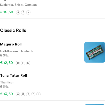
Sushireis, Shiso, Gemüse
€ 16,50
A
F
N
Classic Rolls
Maguro Roll
Gelbflossen Thunfisch
6 Stk.
€ 12,50
D
F
N
Tuna Tatar Roll
Thunfisch
6 Stk.
€ 13,50
A
C
D
F
N