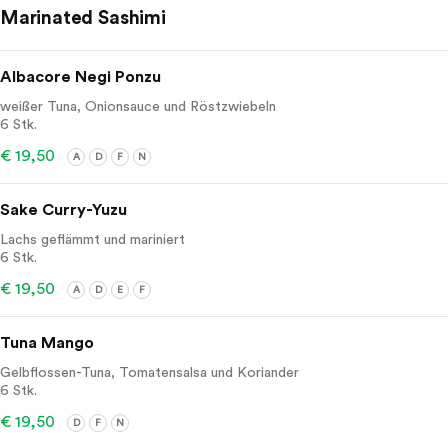
Marinated Sashimi
Albacore Negi Ponzu
weißer Tuna, Onionsauce und Röstzwiebeln
6 Stk.
€ 19,50
A
D
F
N
Sake Curry-Yuzu
Lachs geflämmt und mariniert
6 Stk.
€ 19,50
A
D
E
F
Tuna Mango
Gelbflossen-Tuna, Tomatensalsa und Koriander
6 Stk.
€ 19,50
D
F
N