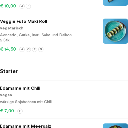
€ 10,00
A
F
Veggie Futo Maki Roll
vegetarisch
Avocado, Gurke, Inari, Salat und Daikon
5 Stk.
€ 14,50
A
C
F
N
Starter
Edamame mit Chili
vegan
würzige Sojabohnen mit Chili
€ 7,00
F
Edamame mit Meersalz