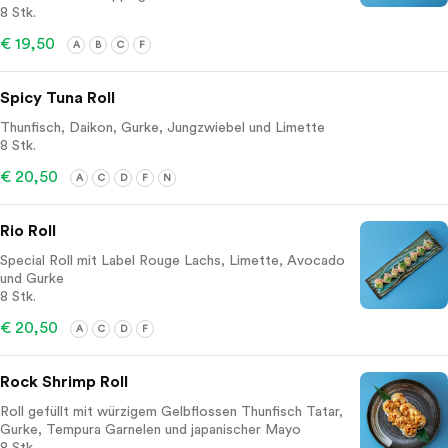
8 Stk.
€ 19,50
A
B
C
F
Spicy Tuna Roll
Thunfisch, Daikon, Gurke, Jungzwiebel und Limette
8 Stk.
€ 20,50
A
C
D
F
N
Rio Roll
Special Roll mit Label Rouge Lachs, Limette, Avocado
und Gurke
8 Stk.
€ 20,50
A
C
D
F
Rock Shrimp Roll
Roll gefüllt mit würzigem Gelbflossen Thunfisch Tatar,
Gurke, Tempura Garnelen und japanischer Mayo