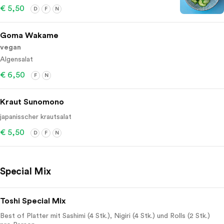
€ 5,50
D
F
N
Goma Wakame
vegan
Algensalat
€ 6,50
F
N
Kraut Sunomono
japanisscher krautsalat
€ 5,50
D
F
N
Special Mix
Toshi Special Mix
Best of Platter mit Sashimi (4 Stk.), Nigiri (4 Stk.) und Rolls (2 Stk.)