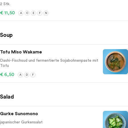
2 Stk.
€ 11,50
A
C
E
F
N
Soup
Tofu Miso Wakame
Dashi-Fischsud und fermentierte Sojabohnenpaste mit
Tofu
€ 6,50
A
D
F
Salad
Gurke Sunomono
japanischer Gurkensalat