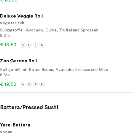
€ 23,00
Deluxe Veggie Roll
vegetarisch
Süßkartoffel, Avocado, Gurke, Trüffel und Sprossen
8 Stk.
€ 18,50
A
C
F
N
Zen Garden Roll
Roll gefüllt mit Roten Rüben, Avocado, Erdnuss und Miso
8 Stk.
€ 19,50
A
C
F
N
Battera/Pressed Sushi
Yasai Battera
vegan