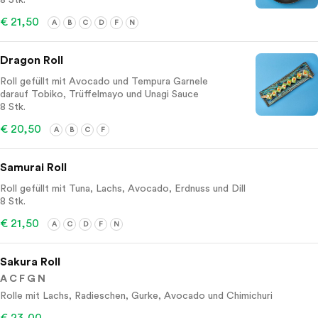
8 Stk.
€ 21,50
A
B
C
D
F
N
Dragon Roll
Roll gefüllt mit Avocado und Tempura Garnele
darauf Tobiko, Trüffelmayo und Unagi Sauce
8 Stk.
€ 20,50
A
B
C
F
Samurai Roll
Roll gefüllt mit Tuna, Lachs, Avocado, Erdnuss und Dill
8 Stk.
€ 21,50
A
C
D
F
N
Sakura Roll
A C F G N
Rolle mit Lachs, Radieschen, Gurke, Avocado und Chimichuri