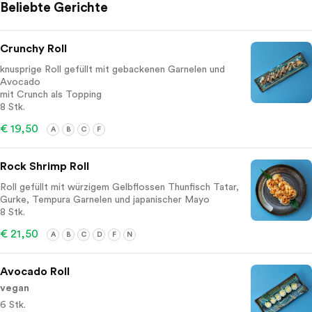
Beliebte Gerichte
Crunchy Roll
knusprige Roll gefüllt mit gebackenen Garnelen und
Avocado
mit Crunch als Topping
8 Stk.
€ 19,50
A
B
C
F
Rock Shrimp Roll
Roll gefüllt mit würzigem Gelbflossen Thunfisch Tatar,
Gurke, Tempura Garnelen und japanischer Mayo
8 Stk.
€ 21,50
A
B
C
D
F
N
Avocado Roll
vegan
6 Stk.