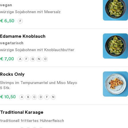
vegan
würzige Sojabohnen mit Meersalz
€ 6,50
F
Edamame Knoblauch
vegetarisch
würzige Sojabohnen mit Knoblauchbutter
€ 7,00
A
F
G
N
O
Rocks Only
Shrimps im Tempuramantel und Miso Mayo
5 Stk.
€ 10,50
A
B
C
D
F
N
Traditional Karaage
traditionell frittiertes Hühnerfleisch