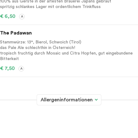
100% aus Gerste in der ältesten Brauerei Japans gebraut
spritzig schlankes Lager mit ordentlichem Trinkfluss
€ 6,50
A
The Padawan
Stammwürze: 13°, Bierol, Schwoich (Tirol)
das Pale Ale schlechthin in Österreich!
tropisch fruchtig durch Mosaic und Citra Hopfen, gut eingebundene
Bitterkeit
€ 7,50
A
Allergeninformationen
Glutenhaltiges Getreide
A
Weizen, Roggen, Gerste, Hafer, Dinkel, Kamut oder
Hybridstämme davon