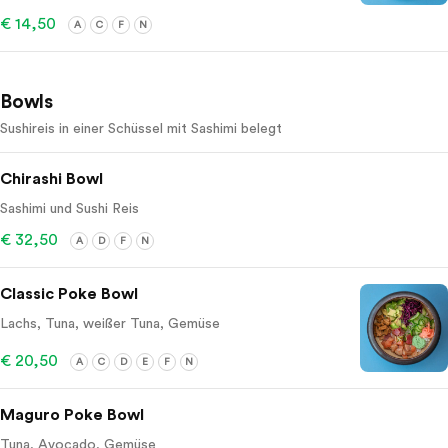
€ 14,50
A
C
F
N
Bowls
Sushireis in einer Schüssel mit Sashimi belegt
Chirashi Bowl
Sashimi und Sushi Reis
€ 32,50
A
D
F
N
Classic Poke Bowl
Lachs, Tuna, weißer Tuna, Gemüse
€ 20,50
A
C
D
E
F
N
Maguro Poke Bowl
Tuna, Avocado, Gemüse