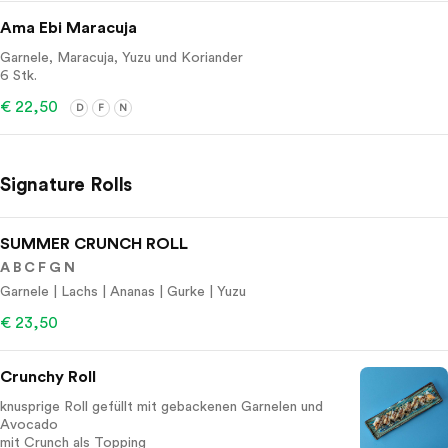
Ama Ebi Maracuja
Garnele, Maracuja, Yuzu und Koriander
6 Stk.
€ 22,50
D
F
N
Signature Rolls
SUMMER CRUNCH ROLL
A B C F G N
Garnele | Lachs | Ananas | Gurke | Yuzu
€ 23,50
Crunchy Roll
knusprige Roll gefüllt mit gebackenen Garnelen und
Avocado
mit Crunch als Topping