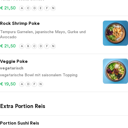
€ 21,50
A
C
D
E
F
N
Rock Shrimp Poke
Tempura Garnelen, japanische Mayo, Gurke und
Avocado
€ 21,50
A
B
C
D
F
N
Veggie Poke
vegetarisch
vegetarische Bowl mit saisonalem Topping
€ 19,50
A
D
F
N
Extra Portion Reis
Portion Sushi Reis