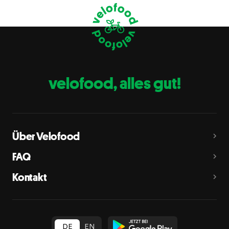
Krebstiere
B
Eier
C
Fische
D
Erdnüsse
E
velofood, alles gut!
Milch
G
Schalenfrüchte
H
Mandeln, Haselnüsse, Walnüsse, Cashewnüsse, Pekannüsse,
Paranüsse, Pistazien, Macadamianüsse
Über Velofood
Sellerie
L
FAQ
Senf
M
Kontakt
Sesam
N
Schwefeldioxid und Sulfite
O
in Konzentration von mehr als 10 mg/kg oder 10 mg/l als