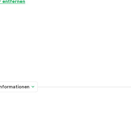
er entfernen
informationen
me davon