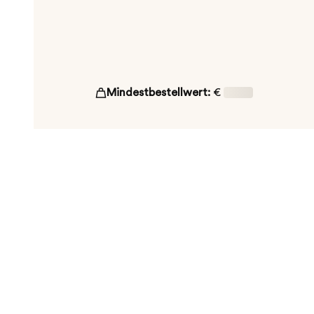
Mindestbestellwert:
€
16,00
ut!