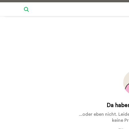
Da haben
...oder eben nicht. Lei
keine P