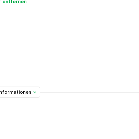
er entfernen
informationen
me davon