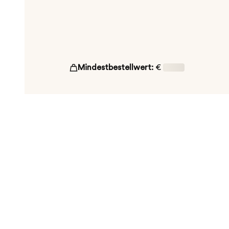
Mindestbestellwert:
€
16,00
ut!