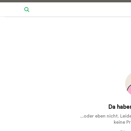
Da haben
...oder eben nicht. Lei
keine P