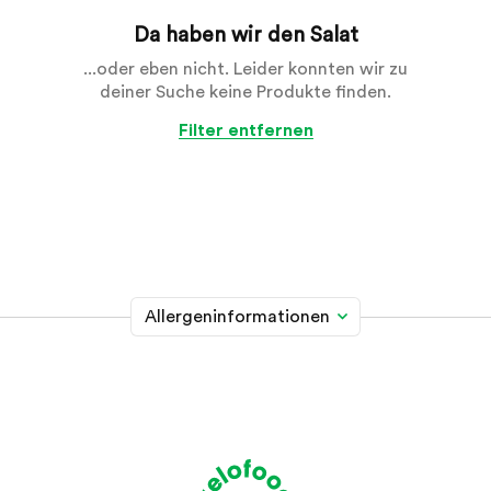
Da haben wir den Salat
...oder eben nicht. Leider konnten wir zu
deiner Suche keine Produkte finden.
Filter entfernen
Allergeninformationen
Glutenhaltiges Getreide
A
Weizen, Roggen, Gerste, Hafer, Dinkel, Kamut oder
Hybridstämme davon
Krebstiere
B