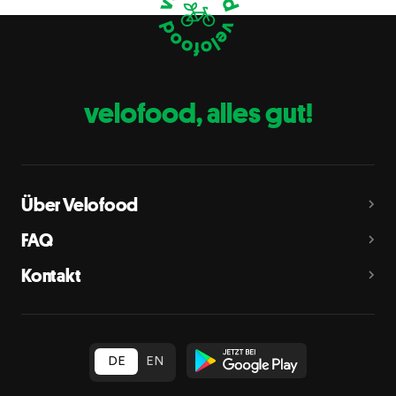
Eier
C
Fische
D
Erdnüsse
E
velofood, alles gut!
Milch
G
Schalenfrüchte
H
Mandeln, Haselnüsse, Walnüsse, Cashewnüsse, Pekannüsse,
Paranüsse, Pistazien, Macadamianüsse
Über Velofood
Sellerie
L
FAQ
Senf
M
Kontakt
Sesam
N
Schwefeldioxid und Sulfite
O
in Konzentration von mehr als 10 mg/kg oder 10 mg/l als
insgesamt vorhandenes Schwefeldioxid