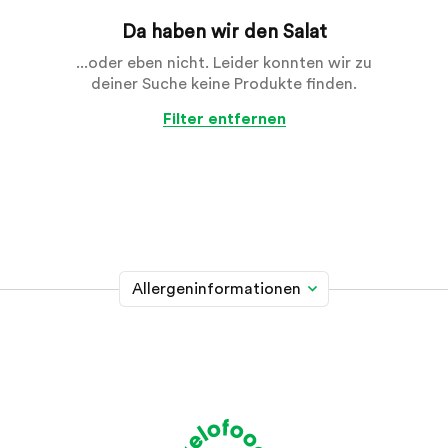
Da haben wir den Salat
...oder eben nicht. Leider konnten wir zu
deiner Suche keine Produkte finden.
Filter entfernen
Allergeninformationen
Glutenhaltiges Getreide
A
Weizen, Roggen, Gerste, Hafer, Dinkel, Kamut oder
Hybridstämme davon
Krebstiere
B