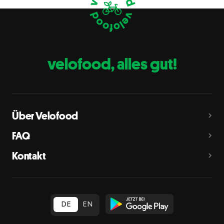
Eier
C
Fische
D
Erdnüsse
E
velofood, alles gut!
Milch
G
Schalenfrüchte
H
Mandeln, Haselnüsse, Walnüsse, Cashewnüsse, Pekannüsse,
Paranüsse, Pistazien, Macadamianüsse
Über Velofood
Sellerie
L
FAQ
Senf
M
Kontakt
Sesam
N
Schwefeldioxid und Sulfite
O
in Konzentration von mehr als 10 mg/kg oder 10 mg/l als
insgesamt vorhandenes Schwefeldioxid