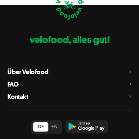
Eier
C
Fische
D
Erdnüsse
E
velofood, alles gut!
Milch
G
Schalenfrüchte
H
Mandeln, Haselnüsse, Walnüsse, Cashewnüsse, Pekannüsse,
Paranüsse, Pistazien, Macadamianüsse
Über Velofood
Sellerie
L
FAQ
Senf
M
Kontakt
Sesam
N
Schwefeldioxid und Sulfite
O
in Konzentration von mehr als 10 mg/kg oder 10 mg/l als
insgesamt vorhandenes Schwefeldioxid