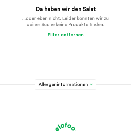
Da haben wir den Salat
...oder eben nicht. Leider konnten wir zu
deiner Suche keine Produkte finden.
Filter entfernen
Allergeninformationen
Glutenhaltiges Getreide
A
Weizen, Roggen, Gerste, Hafer, Dinkel, Kamut oder
Hybridstämme davon
Krebstiere
B