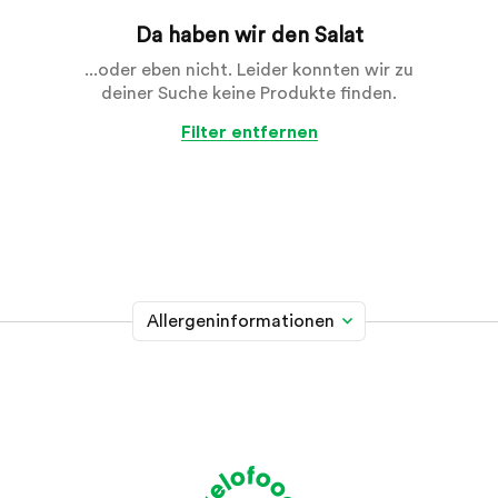
Da haben wir den Salat
...oder eben nicht. Leider konnten wir zu
deiner Suche keine Produkte finden.
Filter entfernen
Allergeninformationen
Glutenhaltiges Getreide
A
Weizen, Roggen, Gerste, Hafer, Dinkel, Kamut oder
Hybridstämme davon
Krebstiere
B