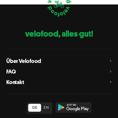
Eier
C
Fische
D
Erdnüsse
E
velofood, alles gut!
Milch
G
Schalenfrüchte
H
Mandeln, Haselnüsse, Walnüsse, Cashewnüsse, Pekannüsse,
Paranüsse, Pistazien, Macadamianüsse
Über Velofood
Sellerie
L
FAQ
Senf
M
Kontakt
Sesam
N
Schwefeldioxid und Sulfite
O
in Konzentration von mehr als 10 mg/kg oder 10 mg/l als
insgesamt vorhandenes Schwefeldioxid