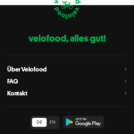
Eier
C
Fische
D
Erdnüsse
E
velofood, alles gut!
Milch
G
Schalenfrüchte
H
Mandeln, Haselnüsse, Walnüsse, Cashewnüsse, Pekannüsse,
Paranüsse, Pistazien, Macadamianüsse
Über Velofood
Sellerie
L
FAQ
Senf
M
Kontakt
Sesam
N
Schwefeldioxid und Sulfite
O
in Konzentration von mehr als 10 mg/kg oder 10 mg/l als
insgesamt vorhandenes Schwefeldioxid