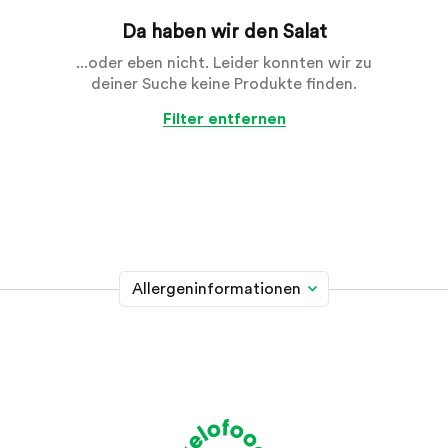
Da haben wir den Salat
...oder eben nicht. Leider konnten wir zu
deiner Suche keine Produkte finden.
Filter entfernen
Allergeninformationen
Glutenhaltiges Getreide
A
Weizen, Roggen, Gerste, Hafer, Dinkel, Kamut oder
Hybridstämme davon
Krebstiere
B