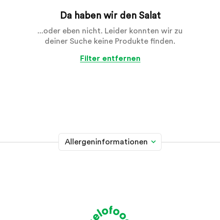
Da haben wir den Salat
...oder eben nicht. Leider konnten wir zu
deiner Suche keine Produkte finden.
Filter entfernen
Allergeninformationen
Glutenhaltiges Getreide
A
Weizen, Roggen, Gerste, Hafer, Dinkel, Kamut oder
Hybridstämme davon
Krebstiere
B