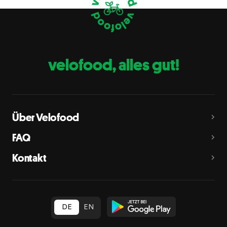
Eier
C
Fische
D
Erdnüsse
E
velofood, alles gut!
Milch
G
Schalenfrüchte
H
Mandeln, Haselnüsse, Walnüsse, Cashewnüsse, Pekannüsse,
Paranüsse, Pistazien, Macadamianüsse
Über Velofood
Sellerie
L
FAQ
Senf
M
Kontakt
Sesam
N
Schwefeldioxid und Sulfite
O
in Konzentration von mehr als 10 mg/kg oder 10 mg/l als
insgesamt vorhandenes Schwefeldioxid