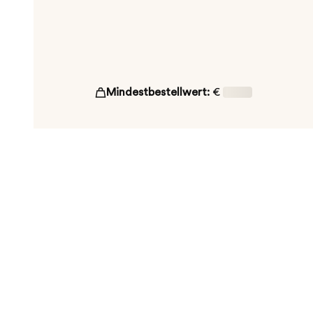
Mindestbestellwert:
€
16,00
ut!