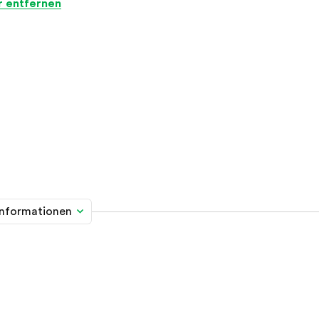
er entfernen
informationen
me davon