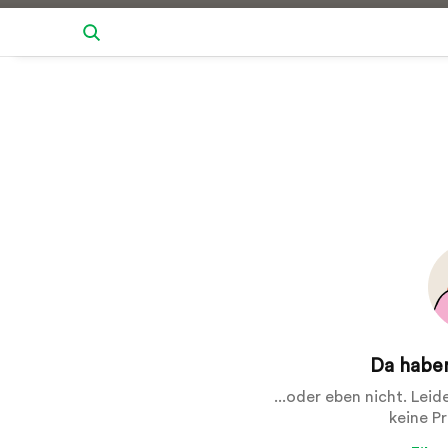
Da haben
...oder eben nicht. Lei
keine P