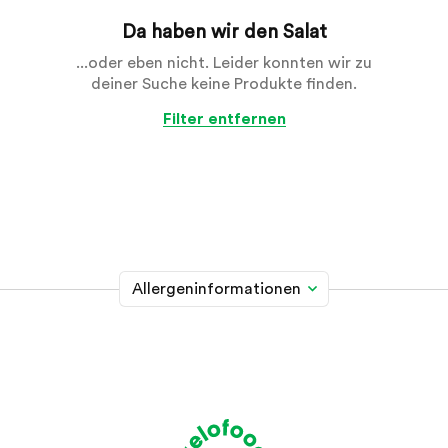
Da haben wir den Salat
...oder eben nicht. Leider konnten wir zu
deiner Suche keine Produkte finden.
Filter entfernen
Allergeninformationen
Glutenhaltiges Getreide
A
Weizen, Roggen, Gerste, Hafer, Dinkel, Kamut oder
Hybridstämme davon
Krebstiere
B