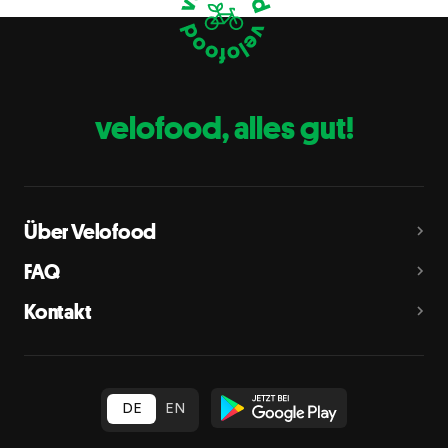
Eier
C
Fische
D
Erdnüsse
E
velofood, alles gut!
Milch
G
Schalenfrüchte
H
Mandeln, Haselnüsse, Walnüsse, Cashewnüsse, Pekannüsse,
Paranüsse, Pistazien, Macadamianüsse
Über Velofood
Sellerie
L
FAQ
Senf
M
Kontakt
Sesam
N
Schwefeldioxid und Sulfite
O
in Konzentration von mehr als 10 mg/kg oder 10 mg/l als
insgesamt vorhandenes Schwefeldioxid