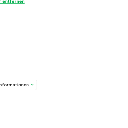
er entfernen
informationen
me davon