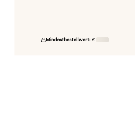
Mindestbestellwert:
€
16,00
ut!