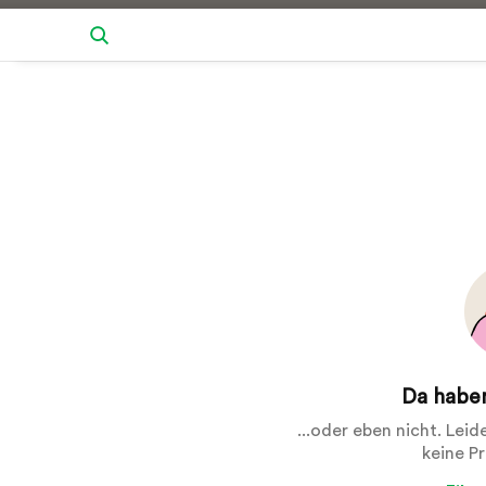
Da haben
...oder eben nicht. Lei
keine P