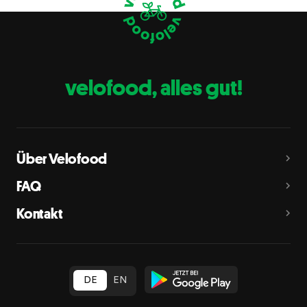
Eier
C
Fische
D
Erdnüsse
E
velofood, alles gut!
Milch
G
Schalenfrüchte
H
Mandeln, Haselnüsse, Walnüsse, Cashewnüsse, Pekannüsse,
Paranüsse, Pistazien, Macadamianüsse
Über Velofood
Sellerie
L
FAQ
Senf
M
Kontakt
Sesam
N
Schwefeldioxid und Sulfite
O
in Konzentration von mehr als 10 mg/kg oder 10 mg/l als
insgesamt vorhandenes Schwefeldioxid