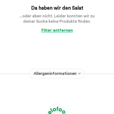
Da haben wir den Salat
...oder eben nicht. Leider konnten wir zu
deiner Suche keine Produkte finden.
Filter entfernen
Allergeninformationen
Glutenhaltiges Getreide
A
Weizen, Roggen, Gerste, Hafer, Dinkel, Kamut oder
Hybridstämme davon
Krebstiere
B