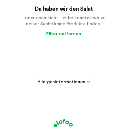
Da haben wir den Salat
...oder eben nicht. Leider konnten wir zu
deiner Suche keine Produkte finden.
Filter entfernen
Allergeninformationen
Glutenhaltiges Getreide
A
Weizen, Roggen, Gerste, Hafer, Dinkel, Kamut oder
Hybridstämme davon
Krebstiere
B