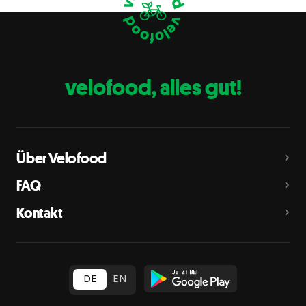
Eier
C
Fische
D
Erdnüsse
E
velofood, alles gut!
Milch
G
Schalenfrüchte
H
Mandeln, Haselnüsse, Walnüsse, Cashewnüsse, Pekannüsse,
Paranüsse, Pistazien, Macadamianüsse
Über Velofood
Sellerie
L
FAQ
Senf
M
Kontakt
Sesam
N
Schwefeldioxid und Sulfite
O
in Konzentration von mehr als 10 mg/kg oder 10 mg/l als
insgesamt vorhandenes Schwefeldioxid