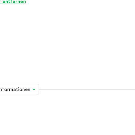
er entfernen
informationen
me davon