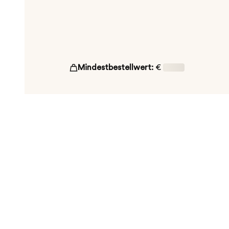
Mindestbestellwert:
€
16,00
ut!