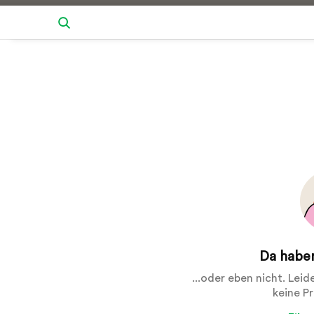
Da haben
...oder eben nicht. Lei
keine P