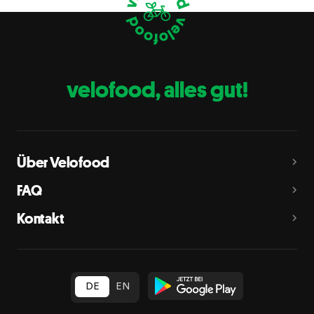
Eier
C
Fische
D
Erdnüsse
E
velofood, alles gut!
Milch
G
Schalenfrüchte
H
Mandeln, Haselnüsse, Walnüsse, Cashewnüsse, Pekannüsse,
Paranüsse, Pistazien, Macadamianüsse
Über Velofood
Sellerie
L
FAQ
Senf
M
Kontakt
Sesam
N
Schwefeldioxid und Sulfite
O
in Konzentration von mehr als 10 mg/kg oder 10 mg/l als
insgesamt vorhandenes Schwefeldioxid