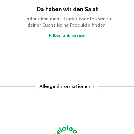
Da haben wir den Salat
...oder eben nicht. Leider konnten wir zu
deiner Suche keine Produkte finden.
Filter entfernen
Allergeninformationen
Glutenhaltiges Getreide
A
Weizen, Roggen, Gerste, Hafer, Dinkel, Kamut oder
Hybridstämme davon
Krebstiere
B