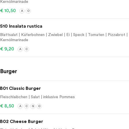
Kernölmarinade
€ 10,50
A
O
S10 Insalata rustica
Blattsalat | Käferbohnen | Zwiebel | Ei | Speck | Tomaten | Pizzabrot |
Kernölmarinade
€ 9,20
A
C
Burger
B01 Classic Burger
Fleischlaibchen | Salat | inklusive Pommes
€ 8,50
A
C
G
O
B02 Cheese Burger