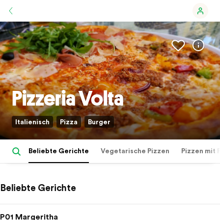
Pizzeria Volta
Italienisch
Pizza
Burger
Beliebte Gerichte
Vegetarische Pizzen
Pizzen mit 
Beliebte Gerichte
P01 Margeritha