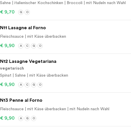
Sahne | italienischer Kochschinken | Broccoli | mit Nudeln nach Wahl
€ 9,70
G
O
N11 Lasagne al Forno
Fleischsauce | mit Käse überbacken
€ 9,90
A
C
G
O
N12 Lasagne Vegetariana
vegetarisch
Spinat | Sahne | mit Käse überbacken
€ 9,90
A
C
G
O
N13 Penne al Forno
Fleischsauce | mit Käse überbacken | mit Nudeln nach Wahl
€ 9,90
A
G
O