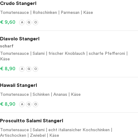
Crudo Stangerl
Tomatensauce | Rohschinken | Parmesan | Käse
€ 9,60
A
G
O
Diavolo Stangerl
scharf
Tomatensauce | Salami | frischer Knoblauch | scharfe Pfefferoni |
Käse
€ 8,90
A
G
O
Hawaii Stangerl
Tomatensauce | Schinken | Ananas | Käse
€ 8,90
A
G
O
Proscuitto Salami Stangerl
Tomatensauce | Salami | echt italiansicher Kochschinken |
Artischocken | Zwiebel | Käse