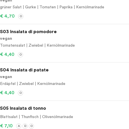
vegan
grüner Salat | Gurke | Tomaten | Paprika | Kernölmarinade
€ 4,70
O
S03 Insalata di pomodore
vegan
Tomatensalat | Zwiebel | Kernölmarinade
€ 4,40
O
S04 Insalata di patate
vegan
Erdäpfel | Zwiebel | Kernölmarinade
€ 4,40
O
S05 Insalata di tonno
Blattsalat | Thunfisch | Olivenölmarinade
€ 7,10
A
D
O