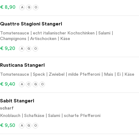
€ 8,90
A
G
O
Quattro Stagioni Stangerl
Tomatensauce | echt italianischer Kochschinken | Salami |
Champignons | Artischocken | Käse
€ 9,20
A
G
O
Rusticana Stangerl
Tomatensauce | Speck | Zwiebel | milde Pfefferoni | Mais | Ei | Käse
€ 9,40
A
C
G
O
Sabit Stangerl
scharf
Knoblauch | Schafkäse | Salami | scharfe Pfefferoni
€ 9,50
A
G
O