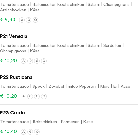
Tomatensauce | italienischer Kochschinken | Salami | Champignons |
Artischocken | Käse
€ 9,90
A
G
O
P21 Venezia
Tomatensauce | italienischer Kochschinken | Salami | Sardellen |
Champignons | Käse
€ 10,20
A
D
G
O
P22 Rusticana
Tomatensauce | Speck | Zwiebel | milde Peperoni | Mais | Ei | Käse
€ 10,20
A
C
G
O
P23 Crudo
Tomatensauce | Rohschinken | Parmesan | Käse
€ 10,40
A
G
O