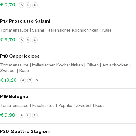
€ 9,70
A
G
O
P17 Prosciutto Salami
Tomatensauce | Salami | italienischer Kochschinken | Käse
€ 9,70
A
G
O
P18 Cappricciosa
Tomatensauce | italienischer Kochschinken | Oliven | Artischocken |
Zwiebel | Käse
€ 10,20
A
G
O
P19 Bologna
Tomatensauce | Faschiertes | Paprika | Zwiebel | Käse
€ 9,90
A
G
O
P20 Quattro Stagioni