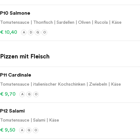
P10 Salmone
Tomatensauce | Thonfisch | Sardellen | Oliven | Rucola | Käse
€ 10,40
A
D
G
O
Pizzen mit Fleisch
P11 Cardinale
Tomatensauce | italienischer Kochschinken | Zwiebeln | Käse
€ 9,70
A
G
O
P12 Salami
Tomatensauce | Salami | Käse
€ 9,50
A
G
O