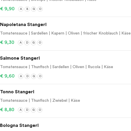
€ 9,90
A
B
G
O
Napoletana Stangerl
Tomatensauce | Sardellen | Kapern | Oliven | frischer Knoblauch | Käse
€ 9,30
A
D
G
O
Salmone Stangerl
Tomatensauce | Thunfisch | Sardellen | Oliven | Rucola | Käse
€ 9,60
A
D
G
O
Tonno Stangerl
Tomatensauce | Thunfisch | Zwiebel | Käse
€ 8,80
A
D
G
O
Bologna Stangerl