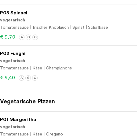
P05 Spinaci
vegetarisch
Tomatensauce | frischer Knoblauch | Spinat | Schafkäse
€ 9,70
A
G
O
P02 Funghi
vegetarisch
Tomatensauce | Käse | Champignons
€ 9,40
A
G
O
Vegetarische Pizzen
P01 Margeritha
vegetarisch
Tomatensauce | Käse | Oregano