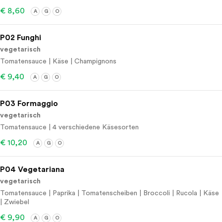
€ 8,60
A
G
O
P02 Funghi
vegetarisch
Tomatensauce | Käse | Champignons
€ 9,40
A
G
O
P03 Formaggio
vegetarisch
Tomatensauce | 4 verschiedene Käsesorten
€ 10,20
A
G
O
P04 Vegetariana
vegetarisch
Tomatensauce | Paprika | Tomatenscheiben | Broccoli | Rucola | Käse
| Zwiebel
€ 9,90
A
G
O