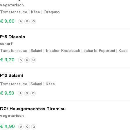
vegetarisch
Tomatensauce | Käse | Oregano
€ 8,60
A
G
O
P15 Diavolo
scharf
Tomatensauce | Salami | frischer Knoblauch | scharfe Peperoni | Käse
€ 9,70
A
G
O
P12 Salami
Tomatensauce | Salami | Käse
€ 9,50
A
G
O
D01 Hausgemachtes Tiramisu
vegetarisch
€ 4,90
A
C
G