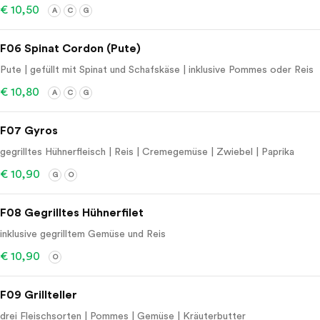
€ 10,50
A
C
G
F06 Spinat Cordon (Pute)
Pute | gefüllt mit Spinat und Schafskäse | inklusive Pommes oder Reis
€ 10,80
A
C
G
F07 Gyros
gegrilltes Hühnerfleisch | Reis | Cremegemüse | Zwiebel | Paprika
€ 10,90
G
O
F08 Gegrilltes Hühnerfilet
inklusive gegrilltem Gemüse und Reis
€ 10,90
O
F09 Grillteller
drei Fleischsorten | Pommes | Gemüse | Kräuterbutter