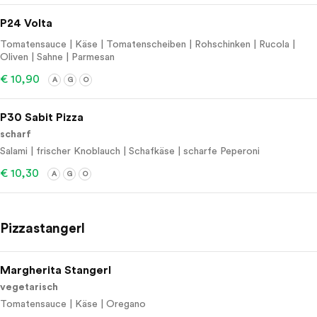
P24 Volta
Tomatensauce | Käse | Tomatenscheiben | Rohschinken | Rucola |
Oliven | Sahne | Parmesan
€ 10,90
A
G
O
P30 Sabit Pizza
scharf
Salami | frischer Knoblauch | Schafkäse | scharfe Peperoni
€ 10,30
A
G
O
Pizzastangerl
Margherita Stangerl
vegetarisch
Tomatensauce | Käse | Oregano