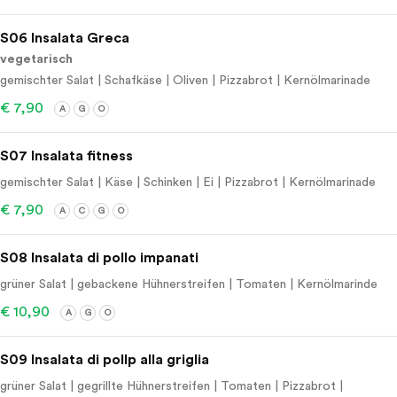
S06 Insalata Greca
vegetarisch
gemischter Salat | Schafkäse | Oliven | Pizzabrot | Kernölmarinade
€ 7,90
A
G
O
S07 Insalata fitness
gemischter Salat | Käse | Schinken | Ei | Pizzabrot | Kernölmarinade
€ 7,90
A
C
G
O
S08 Insalata di pollo impanati
grüner Salat | gebackene Hühnerstreifen | Tomaten | Kernölmarinde
€ 10,90
A
G
O
S09 Insalata di pollp alla griglia
grüner Salat | gegrillte Hühnerstreifen | Tomaten | Pizzabrot |