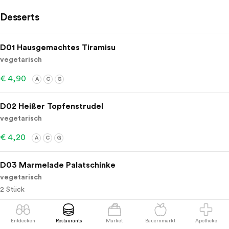
Desserts
D01 Hausgemachtes Tiramisu
vegetarisch
€ 4,90
A
C
G
D02 Heißer Topfenstrudel
vegetarisch
€ 4,20
A
C
G
D03 Marmelade Palatschinke
vegetarisch
2 Stück
€ 3,80
A
C
G
Entdecken
Restaurants
Market
Bauernmarkt
Apotheke