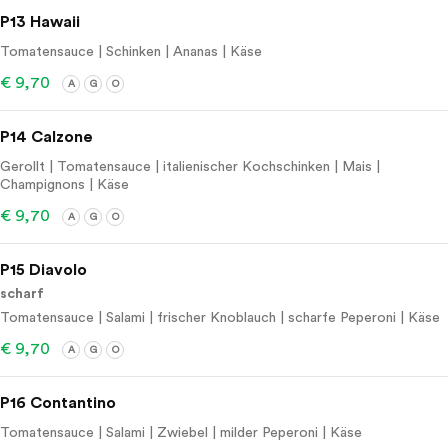
P13 Hawaii
Tomatensauce | Schinken | Ananas | Käse
€ 9,70
A
G
O
P14 Calzone
Gerollt | Tomatensauce | italienischer Kochschinken | Mais |
Champignons | Käse
€ 9,70
A
G
O
P15 Diavolo
scharf
Tomatensauce | Salami | frischer Knoblauch | scharfe Peperoni | Käse
€ 9,70
A
G
O
P16 Contantino
Tomatensauce | Salami | Zwiebel | milder Peperoni | Käse