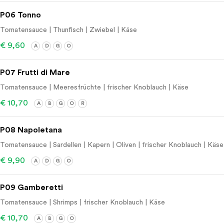
P06 Tonno
Tomatensauce | Thunfisch | Zwiebel | Käse
€ 9,60
A
D
G
O
P07 Frutti di Mare
Tomatensauce | Meeresfrüchte | frischer Knoblauch | Käse
€ 10,70
A
B
G
O
R
P08 Napoletana
Tomatensauce | Sardellen | Kapern | Oliven | frischer Knoblauch | Käse
€ 9,90
A
D
G
O
P09 Gamberetti
Tomatensauce | Shrimps | frischer Knoblauch | Käse
€ 10,70
A
B
G
O