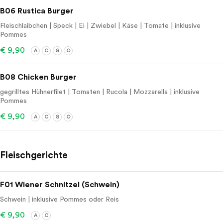
B06 Rustica Burger
Fleischlaibchen | Speck | Ei | Zwiebel | Käse | Tomate | inklusive
Pommes
€ 9,90
A
C
G
O
B08 Chicken Burger
gegrilltes Hühnerfilet | Tomaten | Rucola | Mozzarella | inklusive
Pommes
€ 9,90
A
C
G
O
Fleischgerichte
F01 Wiener Schnitzel (Schwein)
Schwein | inklusive Pommes oder Reis
€ 9,90
A
C