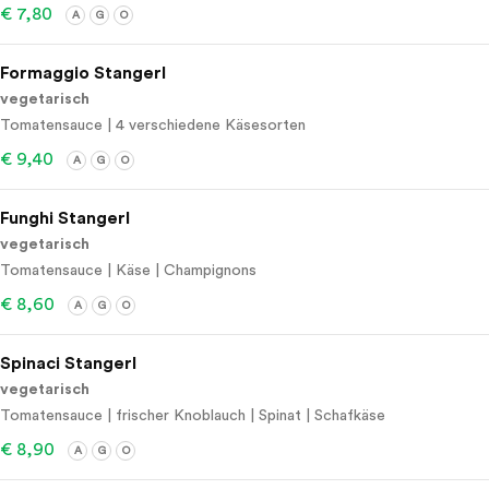
€ 7,80
A
G
O
Formaggio Stangerl
vegetarisch
Tomatensauce | 4 verschiedene Käsesorten
€ 9,40
A
G
O
Funghi Stangerl
vegetarisch
Tomatensauce | Käse | Champignons
€ 8,60
A
G
O
Spinaci Stangerl
vegetarisch
Tomatensauce | frischer Knoblauch | Spinat | Schafkäse
€ 8,90
A
G
O