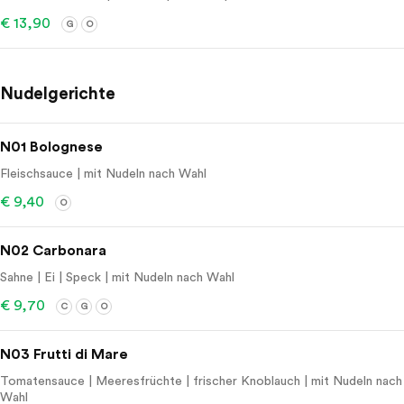
€ 13,90
G
O
Nudelgerichte
N01 Bolognese
Fleischsauce | mit Nudeln nach Wahl
€ 9,40
O
N02 Carbonara
Sahne | Ei | Speck | mit Nudeln nach Wahl
€ 9,70
C
G
O
N03 Frutti di Mare
Tomatensauce | Meeresfrüchte | frischer Knoblauch | mit Nudeln nach
Wahl