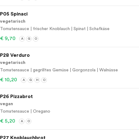
P05 Spinaci
vegetarisch
Tomatensauce | frischer Knoblauch | Spinat | Schafkäse
€ 9,70
A
G
O
P28 Verduro
vegetarisch
Tomatensauce | gegrilltes Gemüse | Gorgonzola | Walnüsse
€ 10,20
A
G
H
O
P26 Pizzabrot
vegan
Tomatensauce | Oregano
€ 5,20
A
O
P27 Knoblauchbrot