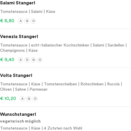
Salami Stangerl
Tomatensauce | Salami | Käse
€ 8,80
A
G
O
Venezia Stangerl
Tomatensauce | echt italianischer Kochschinken | Salami | Sardellen |
Champignons | Käse
€ 9,40
A
D
G
O
Volta Stangerl
Tomatensauce | Käse | Tomatenscheiben | Rohschinken | Rucola |
Oliven | Sahne | Parmesan
€ 10,20
A
G
O
Wunschstangerl
vegetarisch möglich
Tomatensauce | Käse | 4 Zutaten nach Wahl