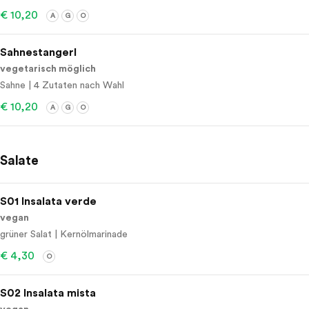
€ 10,20
A
G
O
Sahnestangerl
vegetarisch möglich
Sahne | 4 Zutaten nach Wahl
€ 10,20
A
G
O
Salate
S01 Insalata verde
vegan
grüner Salat | Kernölmarinade
€ 4,30
O
S02 Insalata mista