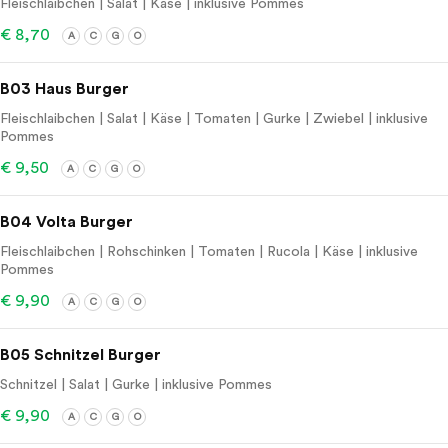
Fleischlaibchen | Salat | Käse | inklusive Pommes
€ 8,70
A
C
G
O
B03 Haus Burger
Fleischlaibchen | Salat | Käse | Tomaten | Gurke | Zwiebel | inklusive
Pommes
€ 9,50
A
C
G
O
B04 Volta Burger
Fleischlaibchen | Rohschinken | Tomaten | Rucola | Käse | inklusive
Pommes
€ 9,90
A
C
G
O
B05 Schnitzel Burger
Schnitzel | Salat | Gurke | inklusive Pommes
€ 9,90
A
C
G
O