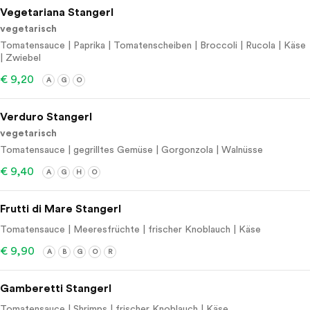
Vegetariana Stangerl
vegetarisch
Tomatensauce | Paprika | Tomatenscheiben | Broccoli | Rucola | Käse
| Zwiebel
€ 9,20
A
G
O
Verduro Stangerl
vegetarisch
Tomatensauce | gegrilltes Gemüse | Gorgonzola | Walnüsse
€ 9,40
A
G
H
O
Frutti di Mare Stangerl
Tomatensauce | Meeresfrüchte | frischer Knoblauch | Käse
€ 9,90
A
B
G
O
R
Gamberetti Stangerl
Tomatensauce | Shrimps | frischer Knoblauch | Käse