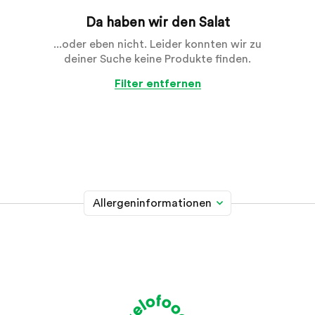
Da haben wir den Salat
...oder eben nicht. Leider konnten wir zu
deiner Suche keine Produkte finden.
Filter entfernen
Allergeninformationen
Glutenhaltiges Getreide
A
Weizen, Roggen, Gerste, Hafer, Dinkel, Kamut oder
Hybridstämme davon
Krebstiere
B