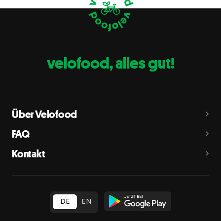
Eier
C
Fische
D
Erdnüsse
E
velofood, alles gut!
Milch
G
Schalenfrüchte
H
Mandeln, Haselnüsse, Walnüsse, Cashewnüsse, Pekannüsse,
Paranüsse, Pistazien, Macadamianüsse
Über Velofood
Sellerie
L
FAQ
Senf
M
Kontakt
Sesam
N
Schwefeldioxid und Sulfite
O
in Konzentration von mehr als 10 mg/kg oder 10 mg/l als
insgesamt vorhandenes Schwefeldioxid