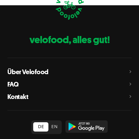
Eier
C
Fische
D
Erdnüsse
E
velofood, alles gut!
Milch
G
Schalenfrüchte
H
Mandeln, Haselnüsse, Walnüsse, Cashewnüsse, Pekannüsse,
Paranüsse, Pistazien, Macadamianüsse
Über Velofood
Sellerie
L
FAQ
Senf
M
Kontakt
Sesam
N
Schwefeldioxid und Sulfite
O
in Konzentration von mehr als 10 mg/kg oder 10 mg/l als
insgesamt vorhandenes Schwefeldioxid