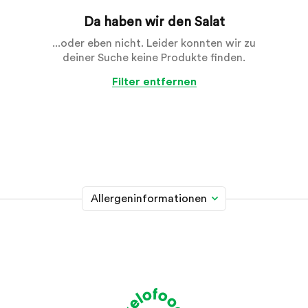
Da haben wir den Salat
...oder eben nicht. Leider konnten wir zu
deiner Suche keine Produkte finden.
Filter entfernen
Allergeninformationen
Glutenhaltiges Getreide
A
Weizen, Roggen, Gerste, Hafer, Dinkel, Kamut oder
Hybridstämme davon
Krebstiere
B