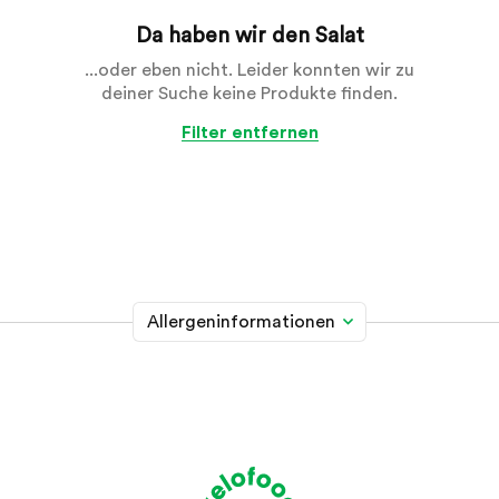
Da haben wir den Salat
...oder eben nicht. Leider konnten wir zu
deiner Suche keine Produkte finden.
Filter entfernen
Allergeninformationen
Glutenhaltiges Getreide
A
Weizen, Roggen, Gerste, Hafer, Dinkel, Kamut oder
Hybridstämme davon
Krebstiere
B