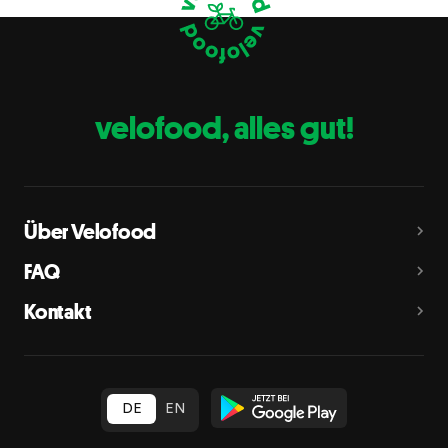
Eier
C
Fische
D
Erdnüsse
E
velofood, alles gut!
Milch
G
Schalenfrüchte
H
Mandeln, Haselnüsse, Walnüsse, Cashewnüsse, Pekannüsse,
Paranüsse, Pistazien, Macadamianüsse
Über Velofood
Sellerie
L
FAQ
Senf
M
Kontakt
Sesam
N
Schwefeldioxid und Sulfite
O
in Konzentration von mehr als 10 mg/kg oder 10 mg/l als
insgesamt vorhandenes Schwefeldioxid