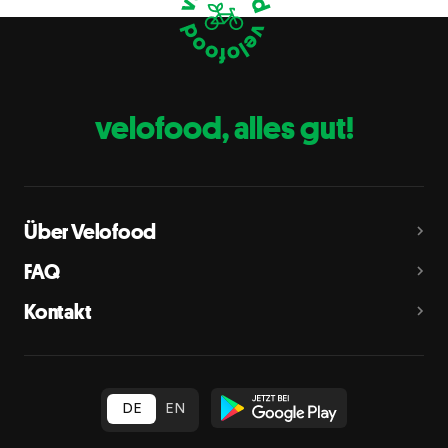
Eier
C
Fische
D
Erdnüsse
E
velofood, alles gut!
Milch
G
Schalenfrüchte
H
Mandeln, Haselnüsse, Walnüsse, Cashewnüsse, Pekannüsse,
Paranüsse, Pistazien, Macadamianüsse
Über Velofood
Sellerie
L
FAQ
Senf
M
Kontakt
Sesam
N
Schwefeldioxid und Sulfite
O
in Konzentration von mehr als 10 mg/kg oder 10 mg/l als
insgesamt vorhandenes Schwefeldioxid