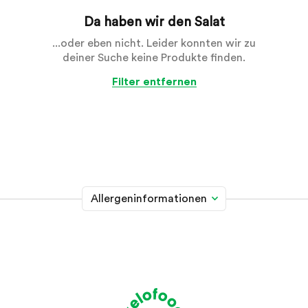
Da haben wir den Salat
...oder eben nicht. Leider konnten wir zu
deiner Suche keine Produkte finden.
Filter entfernen
Allergeninformationen
Glutenhaltiges Getreide
A
Weizen, Roggen, Gerste, Hafer, Dinkel, Kamut oder
Hybridstämme davon
Krebstiere
B