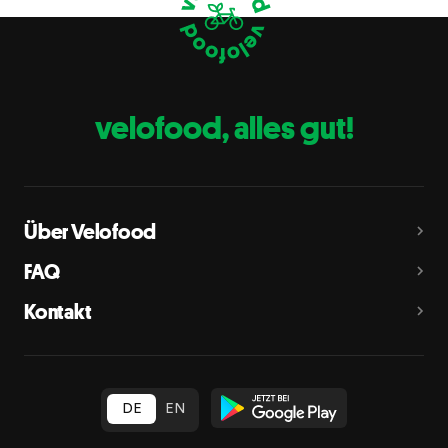
Eier
C
Fische
D
Erdnüsse
E
velofood, alles gut!
Milch
G
Schalenfrüchte
H
Mandeln, Haselnüsse, Walnüsse, Cashewnüsse, Pekannüsse,
Paranüsse, Pistazien, Macadamianüsse
Über Velofood
Sellerie
L
FAQ
Senf
M
Kontakt
Sesam
N
Schwefeldioxid und Sulfite
O
in Konzentration von mehr als 10 mg/kg oder 10 mg/l als
insgesamt vorhandenes Schwefeldioxid