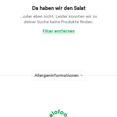
Da haben wir den Salat
...oder eben nicht. Leider konnten wir zu
deiner Suche keine Produkte finden.
Filter entfernen
Allergeninformationen
Glutenhaltiges Getreide
A
Weizen, Roggen, Gerste, Hafer, Dinkel, Kamut oder
Hybridstämme davon
Krebstiere
B