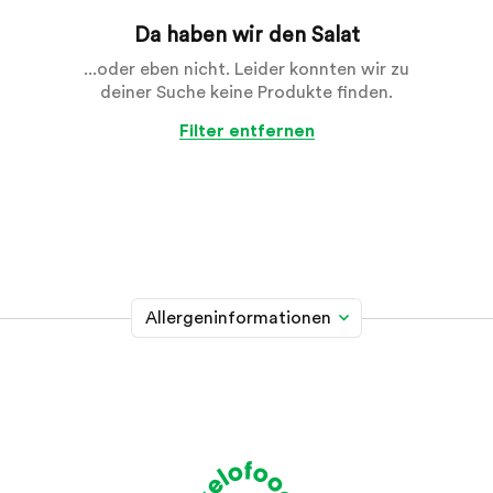
Da haben wir den Salat
...oder eben nicht. Leider konnten wir zu
deiner Suche keine Produkte finden.
Filter entfernen
Allergeninformationen
Glutenhaltiges Getreide
A
Weizen, Roggen, Gerste, Hafer, Dinkel, Kamut oder
Hybridstämme davon
Krebstiere
B