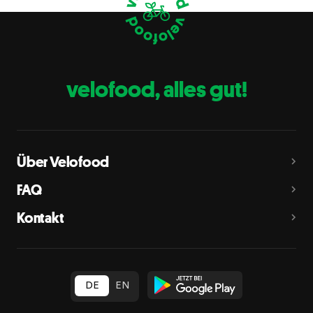
Eier
C
Fische
D
Erdnüsse
E
velofood, alles gut!
Milch
G
Schalenfrüchte
H
Mandeln, Haselnüsse, Walnüsse, Cashewnüsse, Pekannüsse,
Paranüsse, Pistazien, Macadamianüsse
Über Velofood
Sellerie
L
FAQ
Senf
M
Kontakt
Sesam
N
Schwefeldioxid und Sulfite
O
in Konzentration von mehr als 10 mg/kg oder 10 mg/l als
insgesamt vorhandenes Schwefeldioxid