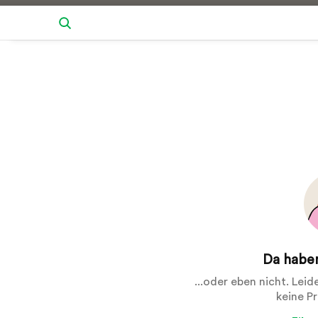
Da haben
...oder eben nicht. Lei
keine P