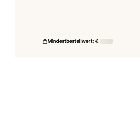
Mindestbestellwert:
€
16,00
ut!