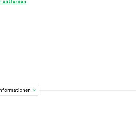
er entfernen
informationen
me davon