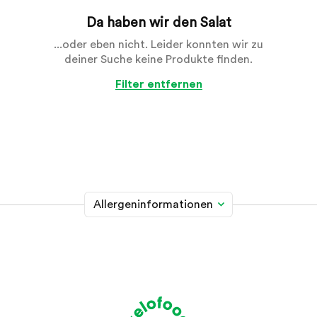
Da haben wir den Salat
...oder eben nicht. Leider konnten wir zu
deiner Suche keine Produkte finden.
Filter entfernen
Allergeninformationen
Glutenhaltiges Getreide
A
Weizen, Roggen, Gerste, Hafer, Dinkel, Kamut oder
Hybridstämme davon
Krebstiere
B