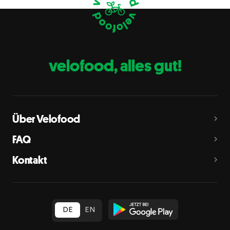
Eier
C
Fische
D
Erdnüsse
E
velofood, alles gut!
Milch
G
Schalenfrüchte
H
Mandeln, Haselnüsse, Walnüsse, Cashewnüsse, Pekannüsse,
Paranüsse, Pistazien, Macadamianüsse
Über Velofood
Sellerie
L
FAQ
Senf
M
Kontakt
Sesam
N
Schwefeldioxid und Sulfite
O
in Konzentration von mehr als 10 mg/kg oder 10 mg/l als
insgesamt vorhandenes Schwefeldioxid