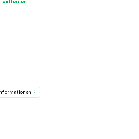
er entfernen
informationen
me davon