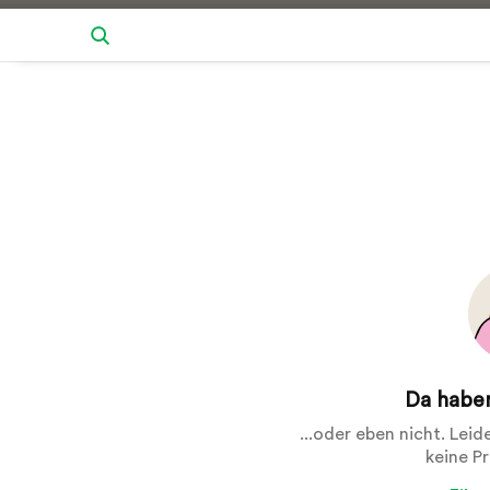
Da haben
...oder eben nicht. Lei
keine P