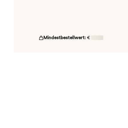
Mindestbestellwert:
€
16,00
ut!