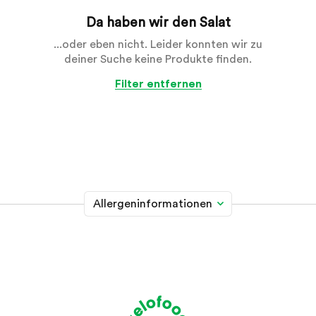
Da haben wir den Salat
...oder eben nicht. Leider konnten wir zu
deiner Suche keine Produkte finden.
Filter entfernen
Allergeninformationen
Glutenhaltiges Getreide
A
Weizen, Roggen, Gerste, Hafer, Dinkel, Kamut oder
Hybridstämme davon
Krebstiere
B