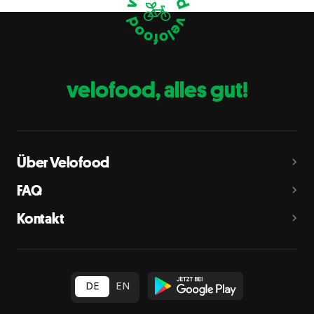
Eier
C
Fische
D
Erdnüsse
E
velofood, alles gut!
Milch
G
Schalenfrüchte
H
Mandeln, Haselnüsse, Walnüsse, Cashewnüsse, Pekannüsse,
Paranüsse, Pistazien, Macadamianüsse
Über Velofood
Sellerie
L
FAQ
Senf
M
Kontakt
Sesam
N
Schwefeldioxid und Sulfite
O
in Konzentration von mehr als 10 mg/kg oder 10 mg/l als
insgesamt vorhandenes Schwefeldioxid