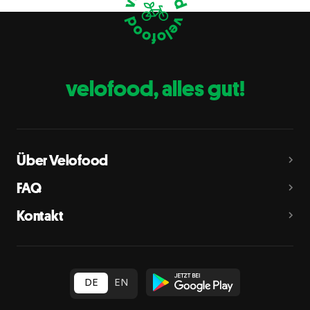
Eier
C
Fische
D
Erdnüsse
E
velofood, alles gut!
Milch
G
Schalenfrüchte
H
Mandeln, Haselnüsse, Walnüsse, Cashewnüsse, Pekannüsse,
Paranüsse, Pistazien, Macadamianüsse
Über Velofood
Sellerie
L
FAQ
Senf
M
Kontakt
Sesam
N
Schwefeldioxid und Sulfite
O
in Konzentration von mehr als 10 mg/kg oder 10 mg/l als
insgesamt vorhandenes Schwefeldioxid