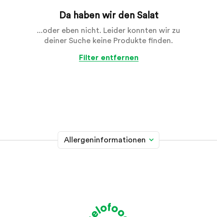
Da haben wir den Salat
...oder eben nicht. Leider konnten wir zu
deiner Suche keine Produkte finden.
Filter entfernen
Allergeninformationen
Glutenhaltiges Getreide
A
Weizen, Roggen, Gerste, Hafer, Dinkel, Kamut oder
Hybridstämme davon
Krebstiere
B