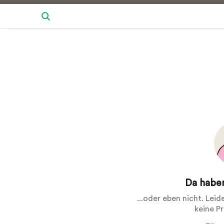
Da haben
...oder eben nicht. Lei
keine P