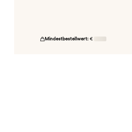
Mindestbestellwert:
€
16,00
ut!