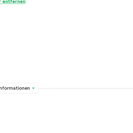
er entfernen
informationen
me davon