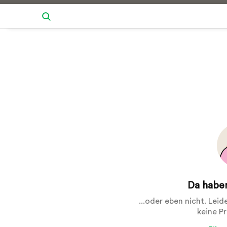
Da haben
...oder eben nicht. Lei
keine P