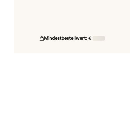
Mindestbestellwert:
€
16,00
ut!