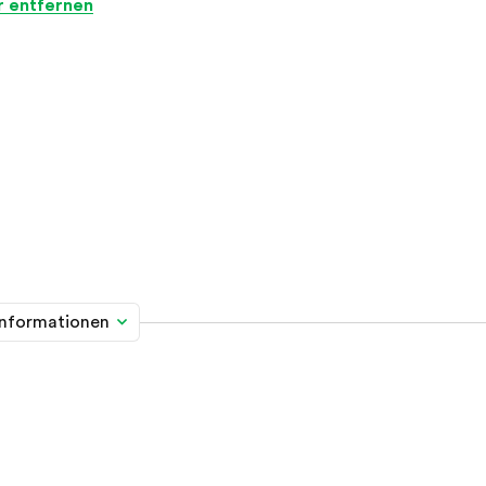
er entfernen
informationen
me davon