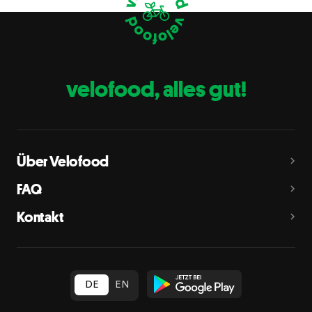
Eier
C
Fische
D
Erdnüsse
E
velofood, alles gut!
Milch
G
Schalenfrüchte
H
Mandeln, Haselnüsse, Walnüsse, Cashewnüsse, Pekannüsse,
Paranüsse, Pistazien, Macadamianüsse
Über Velofood
Sellerie
L
FAQ
Senf
M
Kontakt
Sesam
N
Schwefeldioxid und Sulfite
O
in Konzentration von mehr als 10 mg/kg oder 10 mg/l als
insgesamt vorhandenes Schwefeldioxid