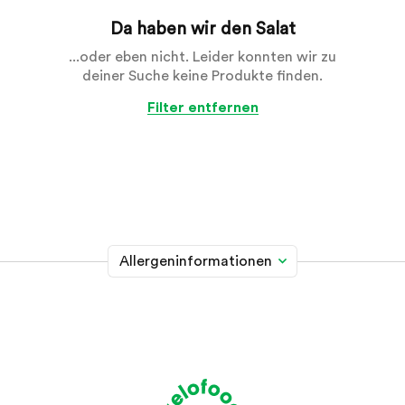
Da haben wir den Salat
...oder eben nicht. Leider konnten wir zu
deiner Suche keine Produkte finden.
Filter entfernen
Allergeninformationen
Glutenhaltiges Getreide
A
Weizen, Roggen, Gerste, Hafer, Dinkel, Kamut oder
Hybridstämme davon
Krebstiere
B