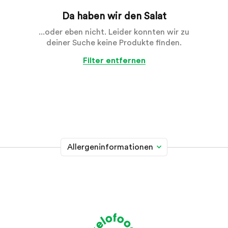
Da haben wir den Salat
...oder eben nicht. Leider konnten wir zu
deiner Suche keine Produkte finden.
Filter entfernen
Allergeninformationen
Glutenhaltiges Getreide
A
Weizen, Roggen, Gerste, Hafer, Dinkel, Kamut oder
Hybridstämme davon
Krebstiere
B