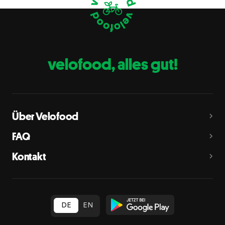
Eier
C
Fische
D
Erdnüsse
E
velofood, alles gut!
Milch
G
Schalenfrüchte
H
Mandeln, Haselnüsse, Walnüsse, Cashewnüsse, Pekannüsse,
Paranüsse, Pistazien, Macadamianüsse
Über Velofood
Sellerie
L
FAQ
Senf
M
Kontakt
Sesam
N
Schwefeldioxid und Sulfite
O
in Konzentration von mehr als 10 mg/kg oder 10 mg/l als
insgesamt vorhandenes Schwefeldioxid