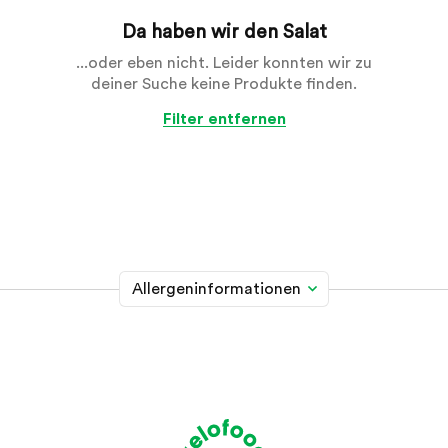
Da haben wir den Salat
...oder eben nicht. Leider konnten wir zu
deiner Suche keine Produkte finden.
Filter entfernen
Allergeninformationen
Glutenhaltiges Getreide
A
Weizen, Roggen, Gerste, Hafer, Dinkel, Kamut oder
Hybridstämme davon
Krebstiere
B