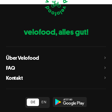
Eier
C
Fische
D
Erdnüsse
E
velofood, alles gut!
Milch
G
Schalenfrüchte
H
Mandeln, Haselnüsse, Walnüsse, Cashewnüsse, Pekannüsse,
Paranüsse, Pistazien, Macadamianüsse
Über Velofood
Sellerie
L
FAQ
Senf
M
Kontakt
Sesam
N
Schwefeldioxid und Sulfite
O
in Konzentration von mehr als 10 mg/kg oder 10 mg/l als
insgesamt vorhandenes Schwefeldioxid