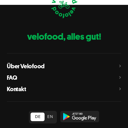
Eier
C
Fische
D
Erdnüsse
E
velofood, alles gut!
Milch
G
Schalenfrüchte
H
Mandeln, Haselnüsse, Walnüsse, Cashewnüsse, Pekannüsse,
Paranüsse, Pistazien, Macadamianüsse
Über Velofood
Sellerie
L
FAQ
Senf
M
Kontakt
Sesam
N
Schwefeldioxid und Sulfite
O
in Konzentration von mehr als 10 mg/kg oder 10 mg/l als
insgesamt vorhandenes Schwefeldioxid