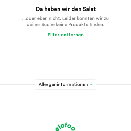
Da haben wir den Salat
...oder eben nicht. Leider konnten wir zu
deiner Suche keine Produkte finden.
Filter entfernen
Allergeninformationen
Glutenhaltiges Getreide
A
Weizen, Roggen, Gerste, Hafer, Dinkel, Kamut oder
Hybridstämme davon
Krebstiere
B