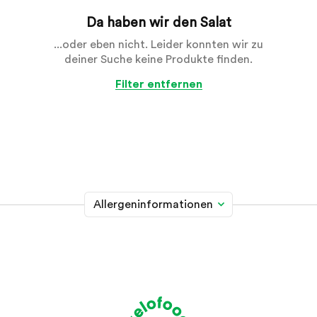
Da haben wir den Salat
...oder eben nicht. Leider konnten wir zu
deiner Suche keine Produkte finden.
Filter entfernen
Allergeninformationen
Glutenhaltiges Getreide
A
Weizen, Roggen, Gerste, Hafer, Dinkel, Kamut oder
Hybridstämme davon
Krebstiere
B