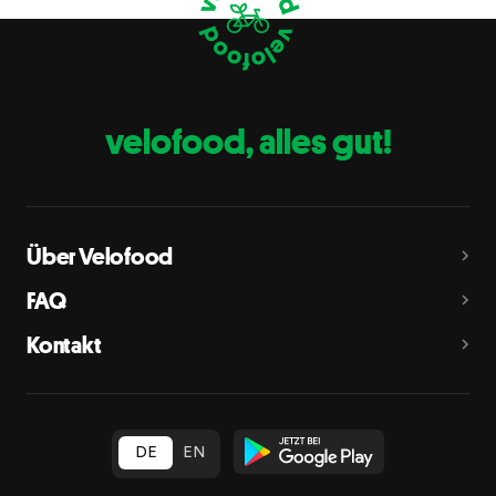
Eier
C
Fische
D
Erdnüsse
E
velofood, alles gut!
Milch
G
Schalenfrüchte
H
Mandeln, Haselnüsse, Walnüsse, Cashewnüsse, Pekannüsse,
Paranüsse, Pistazien, Macadamianüsse
Über Velofood
Sellerie
L
FAQ
Senf
M
Kontakt
Sesam
N
Schwefeldioxid und Sulfite
O
in Konzentration von mehr als 10 mg/kg oder 10 mg/l als
insgesamt vorhandenes Schwefeldioxid