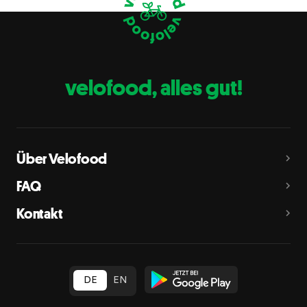
Eier
C
Fische
D
Erdnüsse
E
velofood, alles gut!
Milch
G
Schalenfrüchte
H
Mandeln, Haselnüsse, Walnüsse, Cashewnüsse, Pekannüsse,
Paranüsse, Pistazien, Macadamianüsse
Über Velofood
Sellerie
L
FAQ
Senf
M
Kontakt
Sesam
N
Schwefeldioxid und Sulfite
O
in Konzentration von mehr als 10 mg/kg oder 10 mg/l als
insgesamt vorhandenes Schwefeldioxid