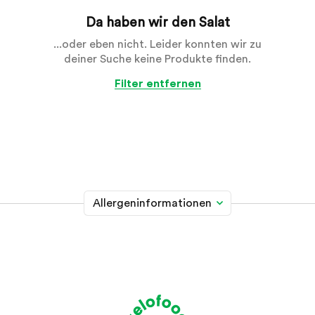
Da haben wir den Salat
...oder eben nicht. Leider konnten wir zu
deiner Suche keine Produkte finden.
Filter entfernen
Allergeninformationen
Glutenhaltiges Getreide
A
Weizen, Roggen, Gerste, Hafer, Dinkel, Kamut oder
Hybridstämme davon
Krebstiere
B