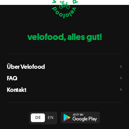
Eier
C
Fische
D
Erdnüsse
E
velofood, alles gut!
Milch
G
Schalenfrüchte
H
Mandeln, Haselnüsse, Walnüsse, Cashewnüsse, Pekannüsse,
Paranüsse, Pistazien, Macadamianüsse
Über Velofood
Sellerie
L
FAQ
Senf
M
Kontakt
Sesam
N
Schwefeldioxid und Sulfite
O
in Konzentration von mehr als 10 mg/kg oder 10 mg/l als
insgesamt vorhandenes Schwefeldioxid