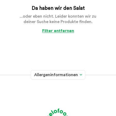
Da haben wir den Salat
...oder eben nicht. Leider konnten wir zu
deiner Suche keine Produkte finden.
Filter entfernen
Allergeninformationen
Glutenhaltiges Getreide
A
Weizen, Roggen, Gerste, Hafer, Dinkel, Kamut oder
Hybridstämme davon
Krebstiere
B