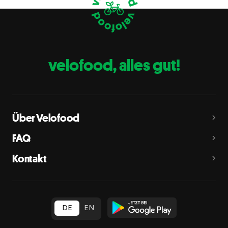
Eier
C
Fische
D
Erdnüsse
E
velofood, alles gut!
Milch
G
Schalenfrüchte
H
Mandeln, Haselnüsse, Walnüsse, Cashewnüsse, Pekannüsse,
Paranüsse, Pistazien, Macadamianüsse
Über Velofood
Sellerie
L
FAQ
Senf
M
Kontakt
Sesam
N
Schwefeldioxid und Sulfite
O
in Konzentration von mehr als 10 mg/kg oder 10 mg/l als
insgesamt vorhandenes Schwefeldioxid