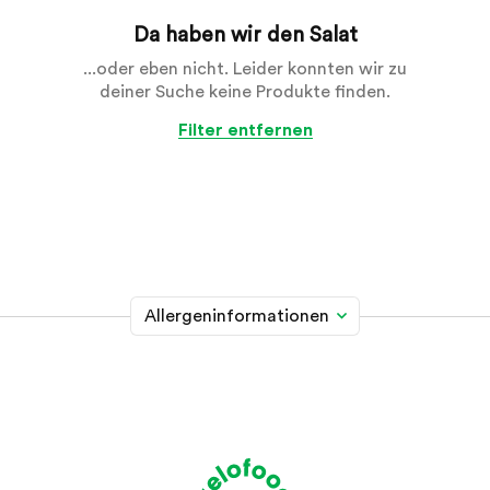
Da haben wir den Salat
...oder eben nicht. Leider konnten wir zu
deiner Suche keine Produkte finden.
Filter entfernen
Allergeninformationen
Glutenhaltiges Getreide
A
Weizen, Roggen, Gerste, Hafer, Dinkel, Kamut oder
Hybridstämme davon
Krebstiere
B