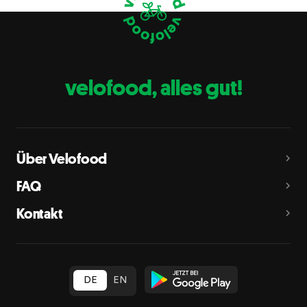
Eier
C
Fische
D
Erdnüsse
E
velofood, alles gut!
Milch
G
Schalenfrüchte
H
Mandeln, Haselnüsse, Walnüsse, Cashewnüsse, Pekannüsse,
Paranüsse, Pistazien, Macadamianüsse
Über Velofood
Sellerie
L
FAQ
Senf
M
Kontakt
Sesam
N
Schwefeldioxid und Sulfite
O
in Konzentration von mehr als 10 mg/kg oder 10 mg/l als
insgesamt vorhandenes Schwefeldioxid