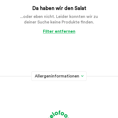
Da haben wir den Salat
...oder eben nicht. Leider konnten wir zu
deiner Suche keine Produkte finden.
Filter entfernen
Allergeninformationen
Glutenhaltiges Getreide
A
Weizen, Roggen, Gerste, Hafer, Dinkel, Kamut oder
Hybridstämme davon
Krebstiere
B