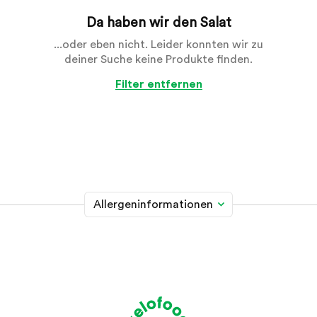
Da haben wir den Salat
...oder eben nicht. Leider konnten wir zu
deiner Suche keine Produkte finden.
Filter entfernen
Allergeninformationen
Glutenhaltiges Getreide
A
Weizen, Roggen, Gerste, Hafer, Dinkel, Kamut oder
Hybridstämme davon
Krebstiere
B