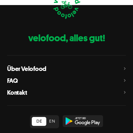
Eier
C
Fische
D
Erdnüsse
E
velofood, alles gut!
Milch
G
Schalenfrüchte
H
Mandeln, Haselnüsse, Walnüsse, Cashewnüsse, Pekannüsse,
Paranüsse, Pistazien, Macadamianüsse
Über Velofood
Sellerie
L
FAQ
Senf
M
Kontakt
Sesam
N
Schwefeldioxid und Sulfite
O
in Konzentration von mehr als 10 mg/kg oder 10 mg/l als
insgesamt vorhandenes Schwefeldioxid